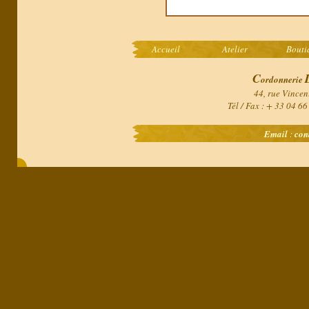
Accueil
Atelier
Bouti
C
ordonnerie
44, rue Vincen
Tél / Fax : + 33 04 6
Email
:
con