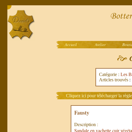
Accueil
Atelier
Bouti
C
Catégorie :
Les B
Articles trouvés
:
Cliquez ici pour télécharger la règl
Fausty
Description :
Sandale en vachette cuir végéta