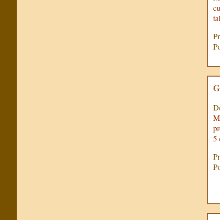
cu
ta
Pr
Po
G
De
Mu
pr
5 
Pr
Po