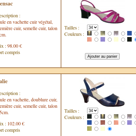
ensac
scription :
le en vachette cuir végétal,
Tailles :
emière cuir, semelle cuir, talon
Couleurs :
cm.
ix :
98.00 €
rt compris
alie
scription :
le en vachette, doublure cuir,
emière cuir, semelle cuir, talon
Tailles :
,5cm.
Couleurs :
ix :
102.00 €
rt compris