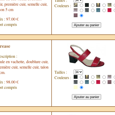
Tailles :
ir, première cuir, semelle cuir,
Couleurs :
lon 5 cm
ix :
97.00 €
rt compris
rease
scription :
le en vachette, doublure cuir,
emière cuir, semelle cuir, talon
Tailles :
cm.
Couleurs :
ix :
98.00 €
rt compris