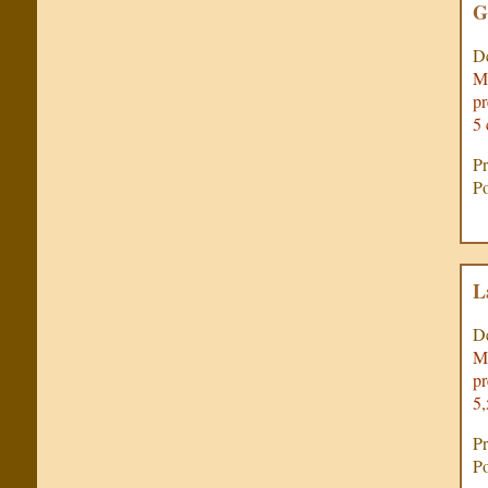
G
De
Mu
pr
5 
Pr
Po
L
De
Mu
pr
5
Pr
Po