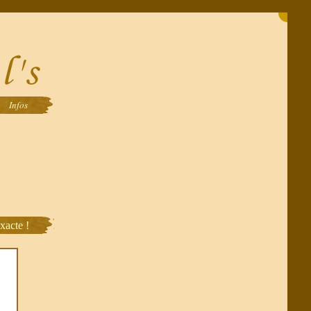
Infos
xacte !