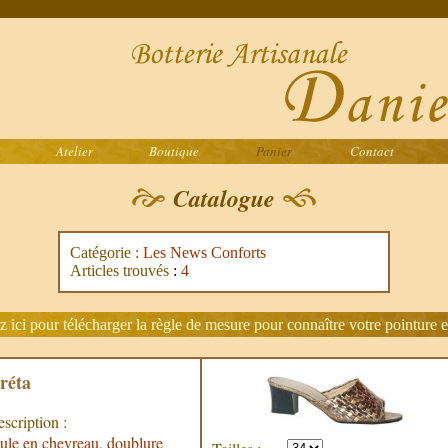
Atelier
Boutique
Panier
Contact
Catalogue
Catégorie :
Les News Conforts
Articles trouvés
:
4
z ici pour télécharger la règle de mesure pour connaître votre pointure e
réta
scription :
le en chevreau, doublure