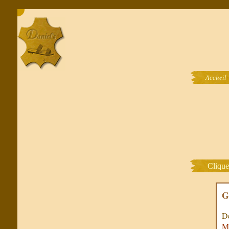
Accueil
Clique
G
De
Mu