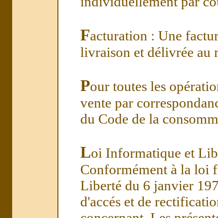
individuellement par cou
F
acturation : Une factu
livraison et délivrée au
P
our toutes les opérati
vente par correspondance
du Code de la consomm
L
oi Informatique et Lib
Conformément à la loi f
Liberté du 6 janvier 197
d'accés et de rectificat
concernant. Les présent