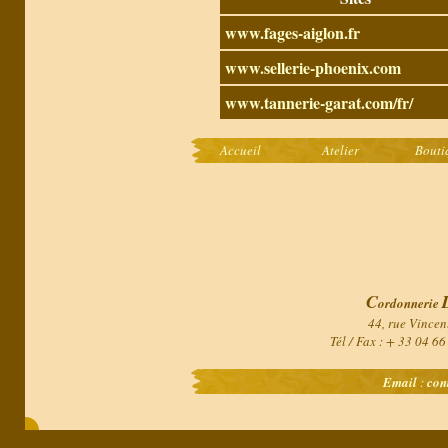
www.fages-aiglon.fr
www.sellerie-phoenix.com
www.tannerie-garat.com/fr/
Accueil
Atelier
Bouti
C
ordonnerie
44, rue Vincen
Tél / Fax : + 33 04 6
Email
:
con