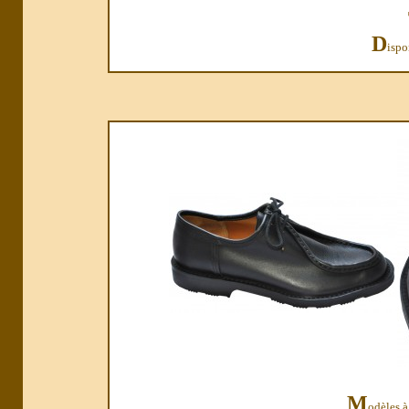
D
ispo
M
odèles à