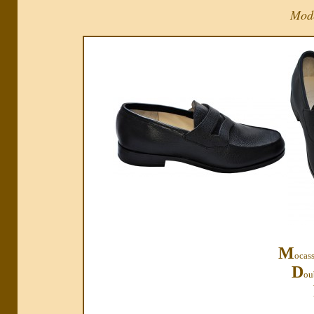
Modè
M
ocass
D
ou