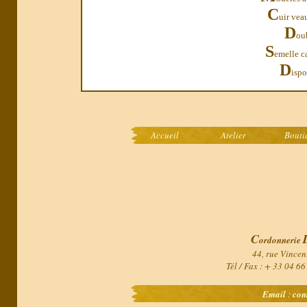
C
uir vea
D
oub
S
emelle c
D
ispo
Accueil
Atelier
Bouti
C
ordonnerie
44, rue Vincen
Tél / Fax : + 33 04 6
Email
:
con