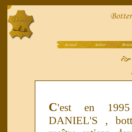
Accueil
Atelier
Bouti
C
'est en 199
DANIEL'S , bott