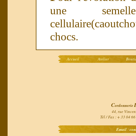
une semel
cellulaire(caout
chocs.
Accueil
Atelier
Bouti
C
ordonnerie
44, rue Vincen
Tél / Fax : + 33 04 6
Email
:
con