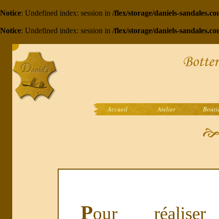
Notice
: Undefined index: session in
/flex/storage/daniels-sandales.
Notice
: Undefined index: session in
/flex/storage/daniels-sandales.c
Accueil
Atelier
Bouti
P
our réalise