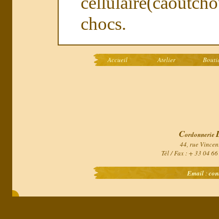
cellulaire(caout
chocs.
Accueil
Atelier
Bouti
C
ordonnerie
44, rue Vincen
Tél / Fax : + 33 04 6
Email
:
con