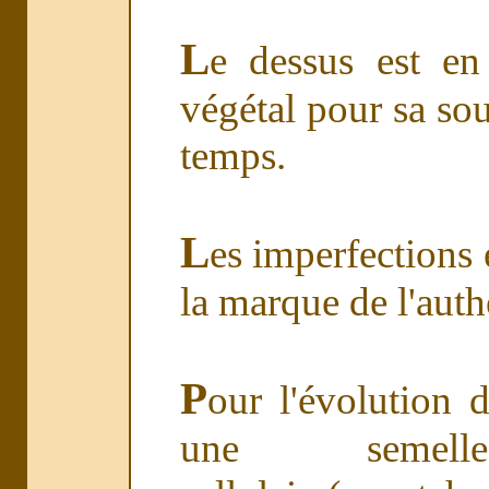
L
e dessus est en
végétal pour sa sou
temps.
L
es imperfections e
la marque de l'authe
P
our l'évolution d
une semel